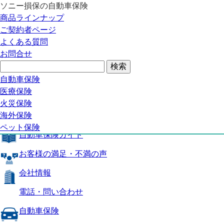
ソニー損保の自動車保険
自動車保険トップ
商品ラインナップ
商品の特長
ご契約者ページ
補償内容
よくある質問
自動車保険ガイド
お問合せ
お客様の満足・不満の声
よくある質問
自動車保険トップ
自動車保険
医療保険
商品の特長
火災保険
海外保険
補償内容
ペット保険
自動車保険ガイド
お客様の満足・不満の声
会社情報
電話・問い合わせ
自動車保険