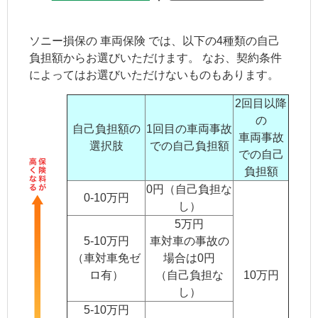
ソニー損保の
車両保険
では、以下の4種類の自己
負担額からお選びいただけます。 なお、契約条件
によってはお選びいただけないものもあります。
2回目以降
の
自己負担額の
1回目の車両事故
車両事故
選択肢
での自己負担額
での自己
負担額
0円（自己負担な
0-10万円
し）
5万円
5-10万円
車対車の事故の
（車対車免ゼ
場合は0円
ロ有）
（自己負担な
10万円
し）
5-10万円