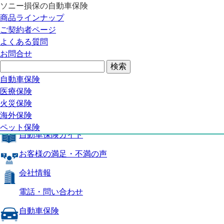
ソニー損保の自動車保険
自動車保険トップ
商品ラインナップ
商品の特長
ご契約者ページ
補償内容
よくある質問
自動車保険ガイド
お問合せ
お客様の満足・不満の声
よくある質問
自動車保険トップ
自動車保険
医療保険
商品の特長
火災保険
海外保険
補償内容
ペット保険
自動車保険ガイド
お客様の満足・不満の声
会社情報
電話・問い合わせ
自動車保険