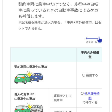
契約車両
に乗車中だけでなく、歩行中や自転
車に乗っているときの自動車事故によるケガ
も補償します。
※記名被保険者が法人の場合、「車内+車外補償型」はセ
ットできません。
車内のみ補償
車
型
契約車両に乗車中の事故
◯ 補償する
◯
◯
他車運転特
◯
他人のお車 ※1
運転者として
約
に乗車中の事故
乗車中
で補償する