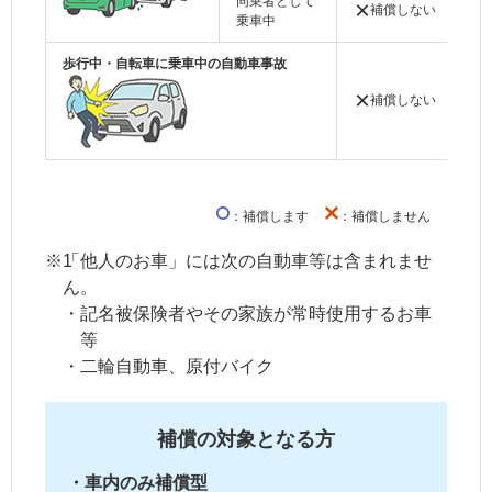
同乗者として
×
補償しない
◯
乗車中
歩行中・自転車に乗車中の自動車事故
×
補償しない
◯
：補償します
：補償しません
※1
「他人のお車」には次の自動車等は含まれませ
ん。
・
記名被保険者
やその
家族
が常時使用するお車
等
・
二輪自動車、原付バイク
補償の対象となる方
・車内のみ補償型