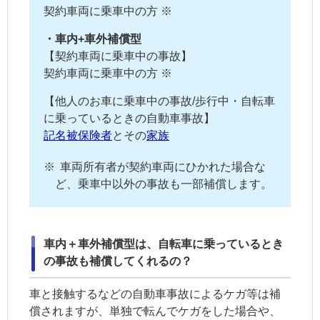
契約車両
に乗車中の方 ※
・車内+車外補償型
【
契約車両
に乗車中の事故】
契約車両
に乗車中の方 ※
【他人のお車に乗車中の事故/歩行中・自転車
に乗っているときの自動車事故】
記名被保険者
とその
家族
※
車両所有者
が
契約車両
にひかれた場合な
ど、乗車中以外の事故も一部補償します。
車内＋車外補償型は、自転車に乗っているとき
の事故も補償してくれるの？
車と接触するなどの自動車事故によるケガ等は補
償されますが、単独で転んでケガをした場合や、