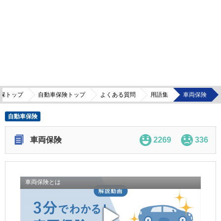
保トップ
自動車保険トップ
よくある質問
用語集
車両保険
自動車保険
車両保険
2269
336