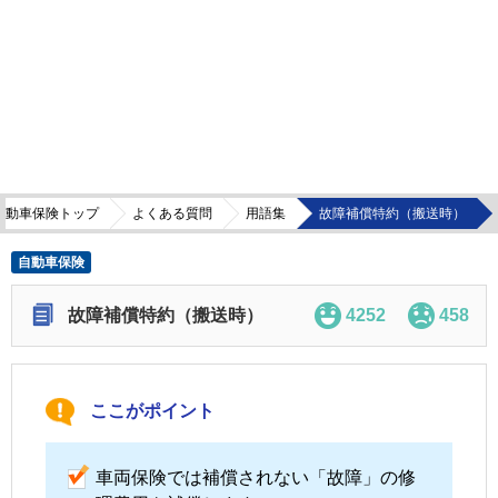
自動車保険トップ
よくある質問
用語集
故障補償特約（搬送時）
自動車保険
故障補償特約（搬送時）
4252
458
ここがポイント
車両保険
では補償されない「故障」の修