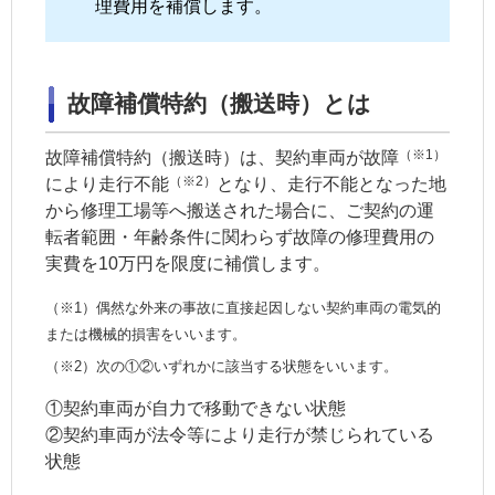
理費用を補償します。
故障補償特約（搬送時）とは
（※1）
故障補償特約（搬送時）は、
契約車両
が故障
（※2）
により走行不能
となり、走行不能となった地
から修理工場等へ搬送された場合に、ご契約の運
転者範囲・
年齢条件
に関わらず故障の修理費用の
実費を10万円を限度に補償します。
（※1）偶然な外来の事故に直接起因しない
契約車両
の電気的
または機械的損害をいいます。
（※2）次の①②いずれかに該当する状態をいいます。
①
契約車両
が自力で移動できない状態
②
契約車両
が法令等により走行が禁じられている
状態