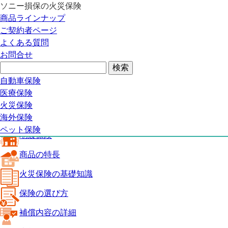
ソニー損保の火災保険
火災保険トップ
商品ラインナップ
地震保険
ご契約者ページ
商品の特長
よくある質問
火災保険の基礎知識
お問合せ
保険の選び方
補償内容の詳細
火災保険ガイド
自動車保険
見積り・申込み
医療保険
よくある質問
火災保険
火災保険トップ
海外保険
ペット保険
地震保険
商品の特長
火災保険の基礎知識
保険の選び方
補償内容の詳細