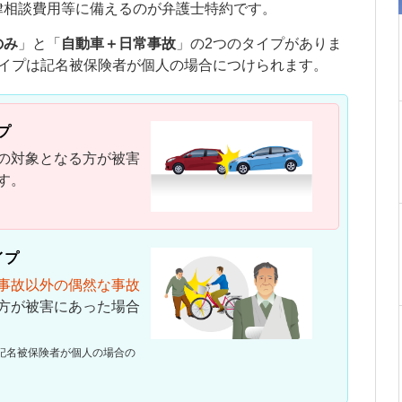
律相談費用等に備えるのが弁護士特約です。
のみ
」と「
自動車＋日常事故
」の2つのタイプがありま
イプは
記名被保険者
が個人の場合につけられます。
プ
の対象となる方が被害
す。
イプ
事故以外の偶然な事故
方が被害にあった場合
記名被保険者
が個人の場合の