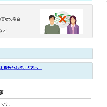
加害者の場合
など
を複数台お持ちの方へ：
額
りです。