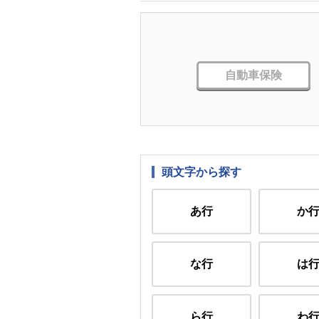
自動車保険
頭文字から探す
あ行
か
な行
は
ら行
わ