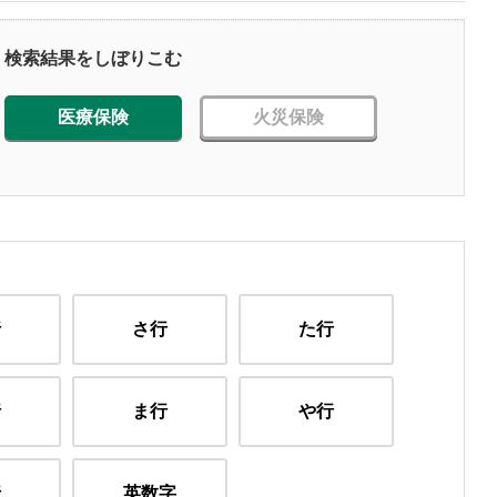
検索結果をしぼりこむ
医療保険
火災保険
行
さ行
た行
行
ま行
や行
行
英数字