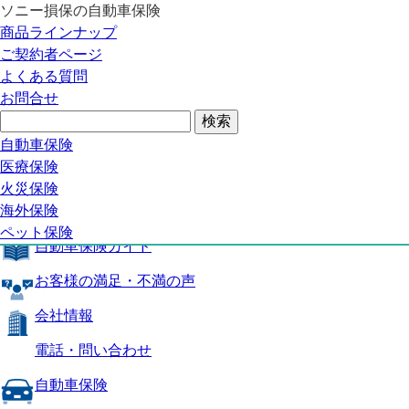
ソニー損保の自動車保険
自動車保険トップ
商品ラインナップ
商品の特長
ご契約者ページ
補償内容
よくある質問
自動車保険ガイド
お問合せ
お客様の満足・不満の声
よくある質問
自動車保険トップ
自動車保険
医療保険
商品の特長
火災保険
海外保険
補償内容
ペット保険
自動車保険ガイド
お客様の満足・不満の声
会社情報
電話・問い合わせ
自動車保険