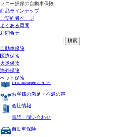
ソニー損保の自動車保険
自動車保険トップ
商品ラインナップ
商品の特長
ご契約者ページ
補償内容
よくある質問
自動車保険ガイド
お問合せ
お客様の満足・不満の声
よくある質問
自動車保険トップ
自動車保険
医療保険
商品の特長
火災保険
海外保険
補償内容
ペット保険
自動車保険ガイド
お客様の満足・不満の声
会社情報
電話・問い合わせ
自動車保険