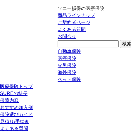
ソニー損保の医療保険
商品ラインナップ
ご契約者ページ
よくある質問
お問合せ
自動車保険
医療保険
火災保険
海外保険
ペット保険
医療保険トップ
SUREの特長
保障内容
おすすめ加入例
保険選びガイド
見積り/手続き
よくある質問