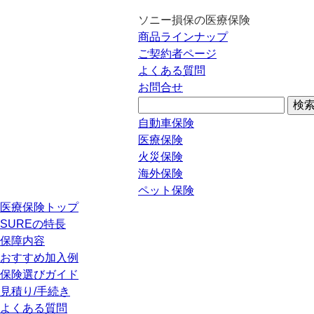
ソニー損保の医療保険
商品ラインナップ
ご契約者ページ
よくある質問
お問合せ
自動車保険
医療保険
火災保険
海外保険
ペット保険
医療保険トップ
SUREの特長
保障内容
おすすめ加入例
保険選びガイド
見積り/手続き
よくある質問