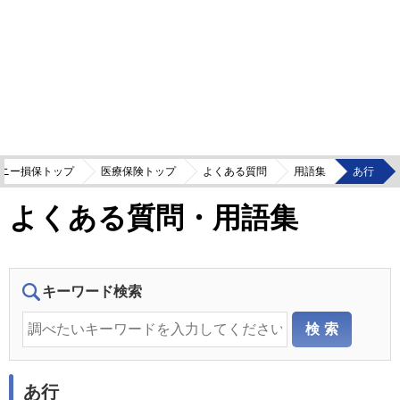
ニー損保トップ
医療保険トップ
よくある質問
用語集
あ行
よくある質問・用語集
キーワード検索
あ行