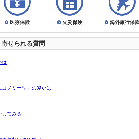
すかった！
医療保険
火災保険
海外旅行保
すかった！
く寄せられる質問
場合、保険会社は何もしてくれないのか
いは
すかった！
さい
エコノミー型」の違いは
すかった！
約
ンしてみる