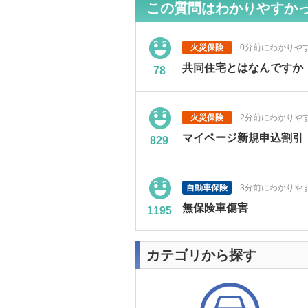
この質問はわかりやすか
火災保険
0分前にわかりや
共同住宅とはなんですか
78
火災保険
2分前にわかりや
マイページ新規申込割引
829
自動車保険
3分前にわかりや
無保険車傷害
1195
カテゴリから探す
自動車保険
5分前にわかりや
本人限定割引
389