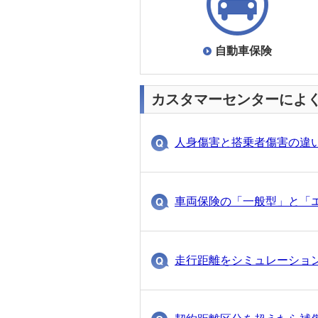
自動車保険
5分前にわかりや
こえても安心サービス
1830
自動車保険
自動車保険
5分前にわかりや
カスタマーセンターによ
自分に責任のない事故の
35
人身傷害と搭乗者傷害の違
自動車保険
8分前にわかりや
補償の重複にご注意くだ
2672
車両保険の「一般型」と「
火災保険
8分前にわかりや
破損・汚損損害等補償特
走行距離をシミュレーショ
802
10分前にわかりやすかった！