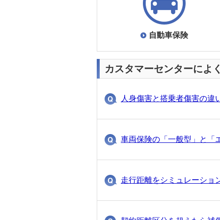
自動車保険
8分前にわかりや
免責金額（自己負担額）
1962
自動車保険
自動車保険
11分前にわかり
カスタマーセンターによ
車両保険金額はどのよう
1495
人身傷害と搭乗者傷害の違
自動車保険
12分前にわかり
セカンドカー割引
751
車両保険の「一般型」と「
自動車保険
12分前にわかり
車両保険の「一般型」と
走行距離をシミュレーショ
5396
13分前にわかりやすかった！