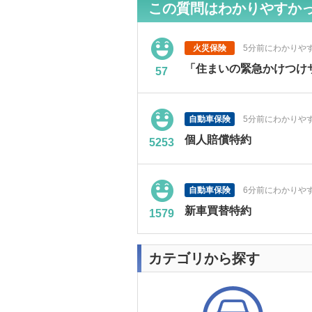
この質問はわかりやすか
火災保険
5分前にわかりや
「住まいの緊急かけつけ
57
自動車保険
5分前にわかりや
個人賠償特約
5253
自動車保険
6分前にわかりや
新車買替特約
1579
カテゴリから探す
火災保険
7分前にわかりや
耐火構造・準耐火構造と
689