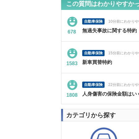
この質問はわかりやすか
自動車保険
10分前にわかり
無過失事故に関する特約
678
自動車保険
15分前にわかり
新車買替特約
1583
自動車保険
22分前にわかり
人身傷害の保険金額はい
1808
カテゴリから探す
自動車保険
24分前にわかり
事故時レンタカー費用特
2381