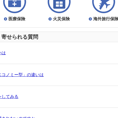
やすかった！
医療保険
火災保険
海外旅行保
やすかった！
く寄せられる質問
保で契約したいのですが何か割引はありますか
いは
やすかった！
って契約車両を運転する場合、手続きが必要ですか
エコノミー型」の違いは
やすかった！
被害軽減ブレーキ）
ンしてみる
やすかった！