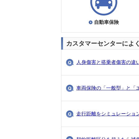
自動車保険
30分前にわかり
おりても傷害特約
3202
自動車保険
自動車保険
30分前にわかり
カスタマーセンターによ
もう１台の車もソニー損
33
人身傷害と搭乗者傷害の違
自動車保険
31分前にわかり
同居の子どもが免許を取
124
車両保険の「一般型」と「
自動車保険
33分前にわかり
自動ブレーキ装置（衝突
走行距離をシミュレーショ
2219
自動車保険
34分前にわかり