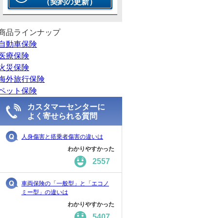
（契約の更新）
商品ラインナップ
自動車保険
医療保険
火災保険
海外旅行保険
ペット保険
カスタマーセンターに
よく寄せられる質問
人身傷害と搭乗者傷害の違いは
わかりやすかった
2557
車両保険の「一般型」と「エコノ
ミー型」の違いは
わかりやすかった
5407