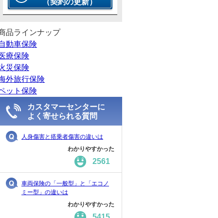
（契約の更新）
商品ラインナップ
自動車保険
医療保険
火災保険
海外旅行保険
ペット保険
カスタマーセンターに
よく寄せられる質問
人身傷害と搭乗者傷害の違いは
わかりやすかった
2561
車両保険の「一般型」と「エコノ
ミー型」の違いは
わかりやすかった
5415