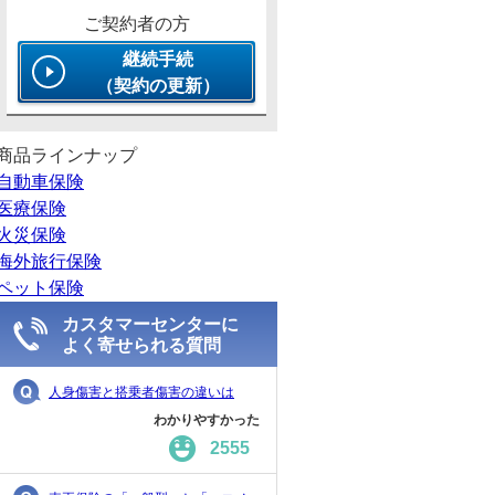
ご契約者の方
継続手続
（契約の更新）
商品ラインナップ
自動車保険
医療保険
火災保険
海外旅行保険
ペット保険
カスタマーセンターに
よく寄せられる質問
人身傷害と搭乗者傷害の違いは
わかりやすかった
2555