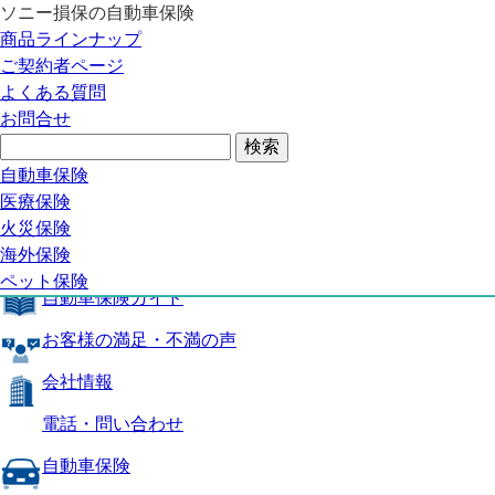
ソニー損保の自動車保険
自動車保険トップ
商品ラインナップ
商品の特長
ご契約者ページ
補償内容
よくある質問
自動車保険ガイド
お問合せ
お客様の満足・不満の声
よくある質問
自動車保険トップ
自動車保険
医療保険
商品の特長
火災保険
海外保険
補償内容
ペット保険
自動車保険ガイド
お客様の満足・不満の声
会社情報
電話・問い合わせ
自動車保険