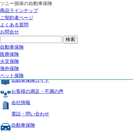
ソニー損保の自動車保険
自動車保険トップ
商品ラインナップ
商品の特長
ご契約者ページ
補償内容
よくある質問
自動車保険ガイド
お問合せ
お客様の満足・不満の声
よくある質問
自動車保険トップ
自動車保険
医療保険
商品の特長
火災保険
海外保険
補償内容
ペット保険
自動車保険ガイド
お客様の満足・不満の声
会社情報
電話・問い合わせ
自動車保険