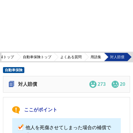
保トップ
自動車保険トップ
よくある質問
用語集
対人賠償
自動車保険
対人賠償
273
20
ここがポイント
他人を死傷させてしまった場合の補償で