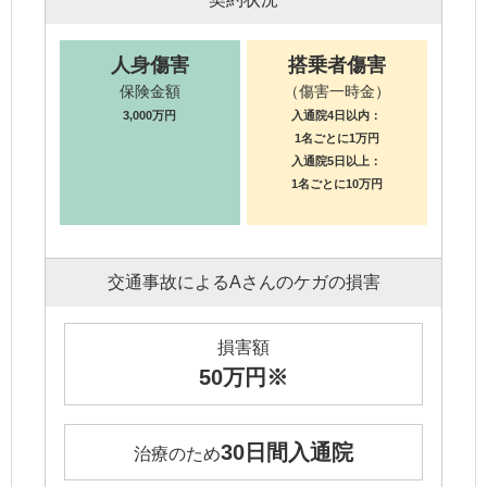
人身傷害
搭乗者傷害
保険金額
（傷害一時金）
3,000万円
入通院4日以内：
1名ごとに1万円
入通院5日以上：
1名ごとに10万円
交通事故によるAさんのケガの損害
損害額
50万円※
30日間入通院
治療のため