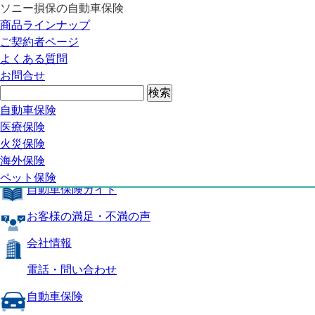
ソニー損保の自動車保険
自動車保険トップ
商品ラインナップ
商品の特長
ご契約者ページ
補償内容
よくある質問
自動車保険ガイド
お問合せ
お客様の満足・不満の声
よくある質問
自動車保険トップ
自動車保険
医療保険
商品の特長
火災保険
海外保険
補償内容
ペット保険
自動車保険ガイド
お客様の満足・不満の声
会社情報
電話・問い合わせ
自動車保険