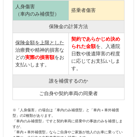
人身傷害
搭乗者傷害
（車内のみ補償型）
保険金の計算方法
契約であらかじめ決め
保険金額を上限とした
られた金額
を、入通院
治療費や精神的損害な
日数や後遺障害の程度
どの
実際の損害額
をお
に応じてお支払いしま
支払いします。
す。
誰を補償するのか
ご自身や契約車両の同乗者
※「
人身傷害
」の場合は「車内のみ補償型」と「車内＋車外補償
型」の2種類があります。
「車内のみ補償型」ですと
契約車両
に搭乗中の事故のみを補償しま
すが、
「車内＋車外補償型」ならご自身やご
家族
が他人のお車に乗ってい