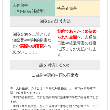
人身傷害
搭乗者傷害
（車内のみ補償型）
保険金の計算方法
契約であらかじめ決め
保険金額を上限とした
られた金額
を、入通院
治療費や精神的損害な
日数や後遺障害の程度
どの
実際の損害額
をお
に応じてお支払いしま
支払いします。
す。
誰を補償するのか
ご自身や契約車両の同乗者
※「
人身傷害
」の場合は「車内のみ補償型」と「車内＋車外補償
型」の2種類があります。
「車内のみ補償型」ですと
契約車両
に搭乗中の事故のみを補償しま
すが、
「車内＋車外補償型」ならご自身やご
家族
が他人のお車に乗ってい