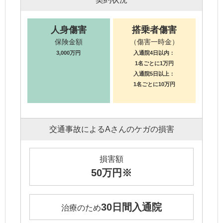
人身傷害
搭乗者傷害
保険金額
（傷害一時金）
3,000万円
入通院4日以内：
1名ごとに1万円
入通院5日以上：
1名ごとに10万円
交通事故によるAさんのケガの損害
損害額
50万円※
30日間入通院
治療のため