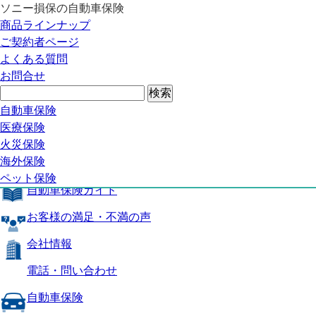
ソニー損保の自動車保険
自動車保険トップ
商品ラインナップ
商品の特長
ご契約者ページ
補償内容
よくある質問
自動車保険ガイド
お問合せ
お客様の満足・不満の声
よくある質問
自動車保険トップ
自動車保険
医療保険
商品の特長
火災保険
海外保険
補償内容
ペット保険
自動車保険ガイド
お客様の満足・不満の声
会社情報
電話・問い合わせ
自動車保険