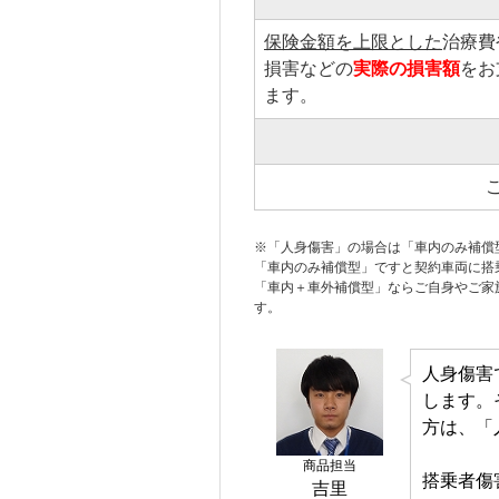
保険金額を上限とした
治療費
損害などの
実際の損害額
をお
ます。
※「
人身傷害
」の場合は「車内のみ補償
「車内のみ補償型」ですと
契約車両
に搭
「車内＋車外補償型」ならご自身やご
家
す。
人身傷害
します。
方は、「
商品担当
搭乗者傷
吉里