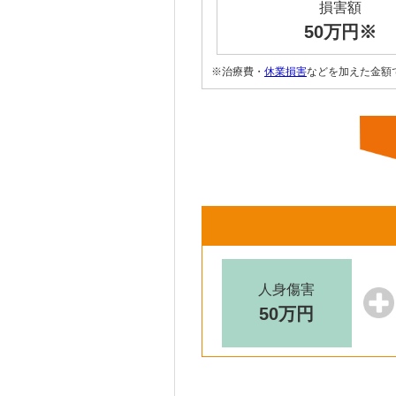
損害額
50万円※
※治療費・
休業損害
などを加えた金額
人身傷害
50万円