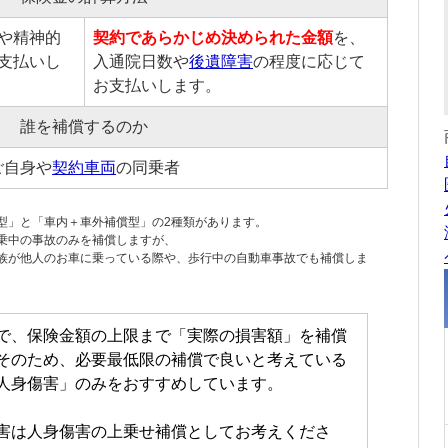
や精神的
契約であらかじめ決められた金額
を、
支払いし
入通院日数や
後遺障害
の程度に応じて
お支払いします。
誰を補償するのか
ご自身や
契約車両
の同乗者
型」と「車内＋車外補償型」の2種類があります。
乗中の事故のみを補償しますが、
族
が他人のお車に乗っている際や、歩行中の自動車事故でも補償しま
で、保険金額の上限まで「実際の損害額」を補償
そのため、必要最低限の補償で良いと考えている
人身傷害
」のみをおすすめしています。
害は
人身傷害
の上乗せ補償としてお考えくださ