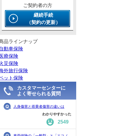
ご契約者の方
継続手続
（契約の更新）
商品ラインナップ
自動車保険
医療保険
火災保険
海外旅行保険
ペット保険
カスタマーセンターに
よく寄せられる質問
人身傷害と搭乗者傷害の違いは
わかりやすかった
2549
車両保険の「一般型」と「エコノ