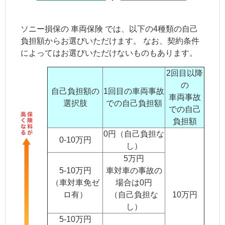
ソニー損保の
車両保険
では、以下の4種類の自己
負担額からお選びいただけます。 なお、契約条件
によってはお選びいただけないものもあります。
2回目以降
の
自己負担額の
1回目の車両事故
車両事故
選択肢
での自己負担額
での自己
負担額
0円（自己負担な
0-10万円
し）
5万円
5-10万円
車対車の事故の
（車対車免ゼ
場合は0円
ロ有）
（自己負担な
10万円
し）
5-10万円