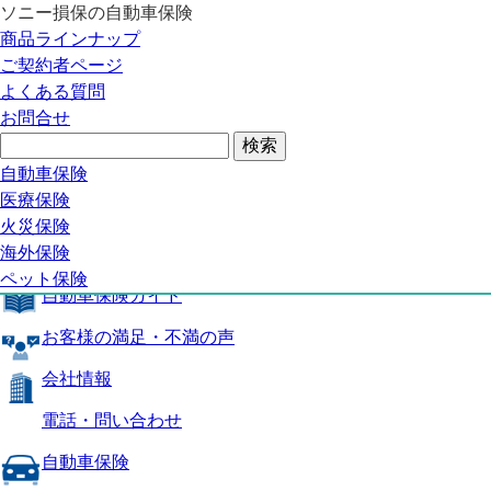
ソニー損保の自動車保険
自動車保険トップ
商品ラインナップ
商品の特長
ご契約者ページ
補償内容
よくある質問
自動車保険ガイド
お問合せ
お客様の満足・不満の声
よくある質問
自動車保険トップ
自動車保険
医療保険
商品の特長
火災保険
海外保険
補償内容
ペット保険
自動車保険ガイド
お客様の満足・不満の声
会社情報
電話・問い合わせ
自動車保険