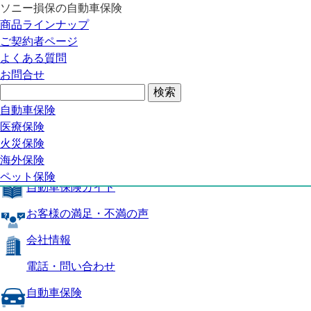
ソニー損保の自動車保険
自動車保険トップ
商品ラインナップ
商品の特長
ご契約者ページ
補償内容
よくある質問
自動車保険ガイド
お問合せ
お客様の満足・不満の声
よくある質問
自動車保険トップ
自動車保険
医療保険
商品の特長
火災保険
海外保険
補償内容
ペット保険
自動車保険ガイド
お客様の満足・不満の声
会社情報
電話・問い合わせ
自動車保険