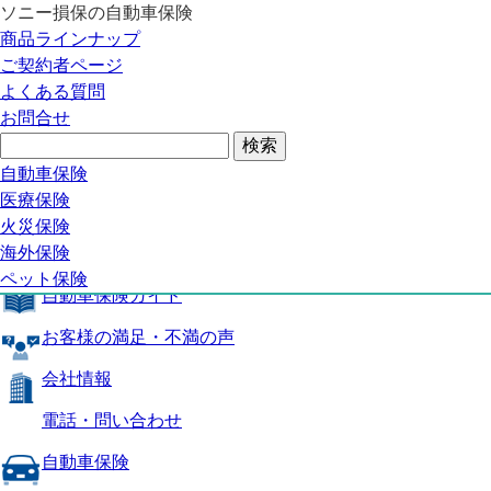
ソニー損保の自動車保険
自動車保険トップ
商品ラインナップ
商品の特長
ご契約者ページ
補償内容
よくある質問
自動車保険ガイド
お問合せ
お客様の満足・不満の声
よくある質問
自動車保険トップ
自動車保険
医療保険
商品の特長
火災保険
海外保険
補償内容
ペット保険
自動車保険ガイド
お客様の満足・不満の声
会社情報
電話・問い合わせ
自動車保険