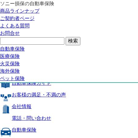
ソニー損保の自動車保険
自動車保険トップ
商品ラインナップ
商品の特長
ご契約者ページ
補償内容
よくある質問
自動車保険ガイド
お問合せ
お客様の満足・不満の声
よくある質問
自動車保険トップ
自動車保険
医療保険
商品の特長
火災保険
海外保険
補償内容
ペット保険
自動車保険ガイド
お客様の満足・不満の声
会社情報
電話・問い合わせ
自動車保険