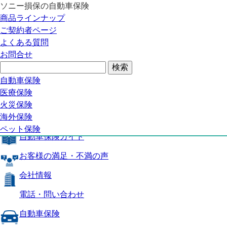
ソニー損保の自動車保険
自動車保険トップ
商品ラインナップ
商品の特長
ご契約者ページ
補償内容
よくある質問
自動車保険ガイド
お問合せ
お客様の満足・不満の声
よくある質問
自動車保険トップ
自動車保険
医療保険
商品の特長
火災保険
海外保険
補償内容
ペット保険
自動車保険ガイド
お客様の満足・不満の声
会社情報
電話・問い合わせ
自動車保険