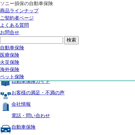
ソニー損保の自動車保険
自動車保険トップ
商品ラインナップ
商品の特長
ご契約者ページ
補償内容
よくある質問
自動車保険ガイド
お問合せ
お客様の満足・不満の声
よくある質問
自動車保険トップ
自動車保険
医療保険
商品の特長
火災保険
海外保険
補償内容
ペット保険
自動車保険ガイド
お客様の満足・不満の声
会社情報
電話・問い合わせ
自動車保険