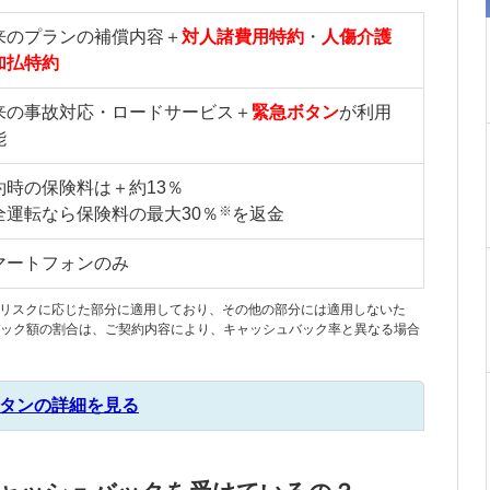
来のプランの補償内容＋
対人諸費用特約
・
人傷介護
加払特約
来の事故対応・ロードサービス＋
緊急ボタン
が利用
能
約時の保険料は＋約13％
※
全運転なら保険料の最大30％
を返金
マートフォンのみ
リスクに応じた部分に適用しており、その他の部分には適用しないた
ック額の割合は、ご契約内容により、キャッシュバック率と異なる場合
タンの詳細を見る