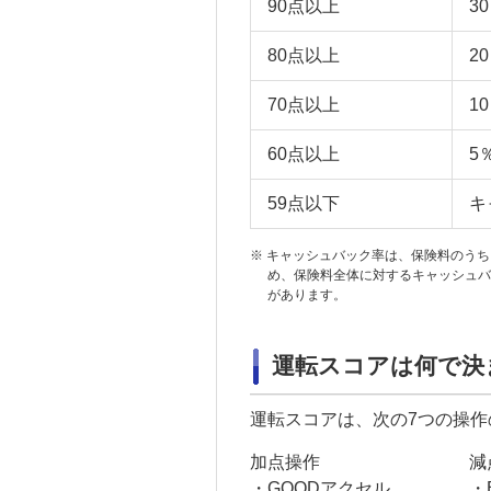
90点以上
3
80点以上
2
70点以上
1
60点以上
5
59点以下
キ
※
キャッシュバック率は、保険料のうち
め、保険料全体に対するキャッシュバ
があります。
運転スコアは何で決
運転スコアは、次の7つの操
加点操作
減
・GOODアクセル
・