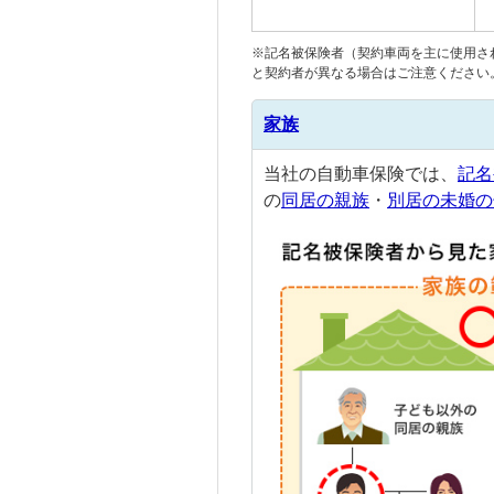
※
記名被保険者
（
契約車両
を主に使用さ
と契約者が異なる場合はご注意ください
家族
当社の自動車保険では、
記名
の
同居の親族
・
別居の未婚の