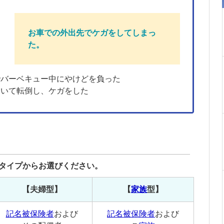
お車での外出先でケガをしてしまっ
た。
でバーベキュー中にやけどを負った
ていて転倒し、ケガをした
3タイプからお選びください。
【夫婦型】
【
家族
型】
記名被保険者
および
記名被保険者
および