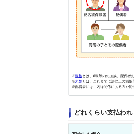
※
親族
とは、6親等内の血族、配偶者
※
未婚
とは、これまでに法律上の婚姻
※配偶者には、内縁関係にある方や同
どれくらい支払われ