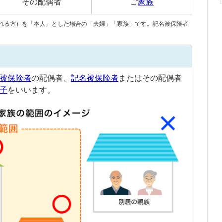
その配偶者
ご
家族
れる方）を「本人」とした場合の「夫婦」「
家族
」です。
記名被保険者
。
被保険者
の配偶者、
記名被保険者
またはその配偶者
子
をいいます。