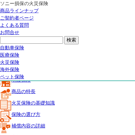
ソニー損保の火災保険
火災保険トップ
商品ラインナップ
地震保険
ご契約者ページ
商品の特長
よくある質問
火災保険の基礎知識
お問合せ
保険の選び方
補償内容の詳細
火災保険ガイド
自動車保険
見積り・申込み
医療保険
よくある質問
火災保険
火災保険トップ
海外保険
ペット保険
地震保険
商品の特長
火災保険の基礎知識
保険の選び方
補償内容の詳細