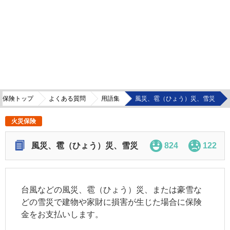
災保険トップ
よくある質問
用語集
風災、雹（ひょう）災、雪災
火災保険
風災、雹（ひょう）災、雪災
824
122
台風などの風災、雹（ひょう）災、または豪雪な
どの雪災で建物や家財に損害が生じた場合に保険
金をお支払いします。