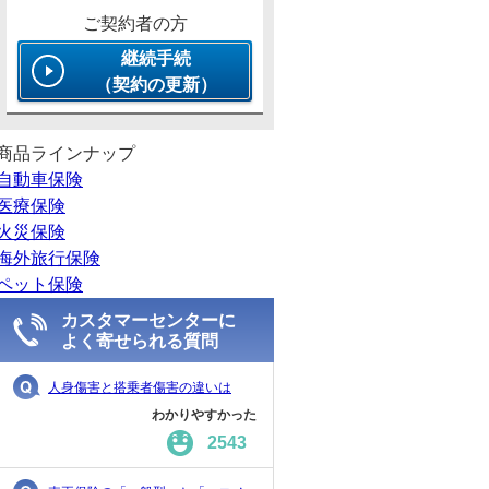
ご契約者の方
継続手続
（契約の更新）
商品ラインナップ
自動車保険
医療保険
火災保険
海外旅行保険
ペット保険
カスタマーセンターに
よく寄せられる質問
人身傷害と搭乗者傷害の違いは
わかりやすかった
2543