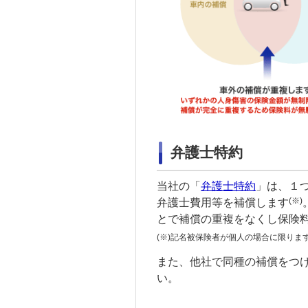
弁護士特約
当社の「
弁護士特約
」は、１
(※)
弁護士費用等を補償します
とで補償の重複をなくし保険
(※)
記名被保険者
が個人の場合に限りま
また、他社で同種の補償をつ
い。