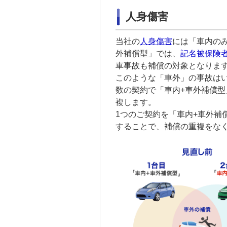
人身傷害
当社の
人身傷害
には「車内の
外補償型」では、
記名被保険
車事故も補償の対象となりま
このような「車外」の事故は
数の契約で「車内+車外補償
複します。
1つのご契約を「車内+車外補
することで、補償の重複をな