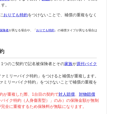
ます。
に
おりても特約
をつけないことで、補償の重複をなく
保険者
が異なる場合や、「
おりても特約
」の補償タイプが異なる場合は
。
約
、1つのご契約で
記名被保険者
とその
家族
が
原付バイク
。
ファミリーバイク特約
」をつけると補償が重複します。
ァミリーバイク特約
」をつけないことで補償の重複を
。
約が重複した際、1台目の契約で
対人賠償
、
対物賠償
ーバイク特約
（
人身傷害
型）」のみ）の保険金額が無制
が完全に重複するため保険料が無駄になります。