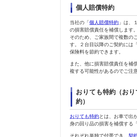
個人賠償特約
当社の「
個人賠償特約
」は、
の損害賠償責任を補償します
そのため、ご
家族
間で複数の
す。２台目以降のご契約には
保険料を節約できます。
また、他に損害賠償責任を補
複する可能性があるのでご注
おりても特約（おり
約）
おりても特約
とは、お車で出
身の回り品の損害を補償する
それぞれ単独で付帯でき、
契