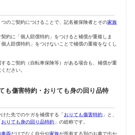
１つのご契約につけることで、
記名被保険者
とその
家族
。
ご契約に「
個人賠償特約
」をつけると補償が重複しま
「
個人賠償特約
」をつけないことで補償の重複をなくし
償するご契約（自転車保険等）がある場合も、補償が重
意ください。
ても傷害特約・おりても身の回り品特
かけた先でのケガを補償する「
おりても傷害特約
」と、
「
おりても身の回り品特約
」の総称です。
約車両
だけでなく自分や
家族
が所有する別のお車で出か