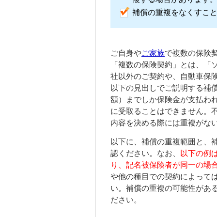
補償の重複をなくすこ
ご自身や
ご家族
で複数の保険
「複数の保険契約」とは、「
社以外のご契約や、自動車保
以下の見出しでご説明する補
額）までしか保険金が支払わ
に受取ることはできません。
内容を決める際には重複がな
以下に、補償の重複範囲と、
認ください。なお、
以下の例
り、
記名被保険者
が同一の場
や他の種目での契約によって
い。補償の重複の可能性があ
ださい。