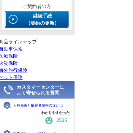
ご契約者の方
継続手続
（契約の更新）
商品ラインナップ
自動車保険
医療保険
火災保険
海外旅行保険
ペット保険
カスタマーセンターに
よく寄せられる質問
人身傷害と搭乗者傷害の違いは
わかりやすかった
2535