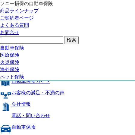
ソニー損保の自動車保険
自動車保険トップ
商品ラインナップ
商品の特長
ご契約者ページ
補償内容
よくある質問
自動車保険ガイド
お問合せ
お客様の満足・不満の声
よくある質問
自動車保険トップ
自動車保険
医療保険
商品の特長
火災保険
海外保険
補償内容
ペット保険
自動車保険ガイド
お客様の満足・不満の声
会社情報
電話・問い合わせ
自動車保険