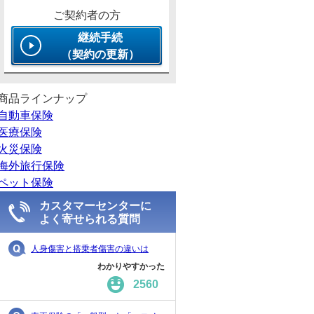
ご契約者の方
継続手続
（契約の更新）
商品ラインナップ
自動車保険
医療保険
火災保険
海外旅行保険
ペット保険
カスタマーセンターに
よく寄せられる質問
人身傷害と搭乗者傷害の違いは
わかりやすかった
2560