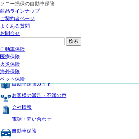
ソニー損保の自動車保険
自動車保険トップ
商品ラインナップ
商品の特長
ご契約者ページ
補償内容
よくある質問
自動車保険ガイド
お問合せ
お客様の満足・不満の声
よくある質問
自動車保険トップ
自動車保険
医療保険
商品の特長
火災保険
海外保険
補償内容
ペット保険
自動車保険ガイド
お客様の満足・不満の声
会社情報
電話・問い合わせ
自動車保険