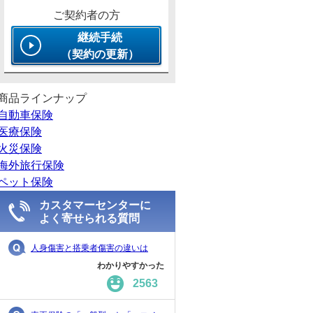
ご契約者の方
継続手続
（契約の更新）
商品ラインナップ
自動車保険
医療保険
火災保険
海外旅行保険
ペット保険
カスタマーセンターに
よく寄せられる質問
人身傷害と搭乗者傷害の違いは
わかりやすかった
2563