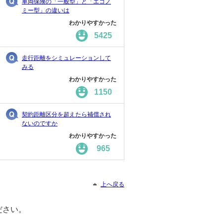
車両保険の「一般型」と「エコノ
ミー型」の違いは
わかりやすかった
5425
走行距離をシミュレーションして
みる
わかりやすかった
1150
契約距離区分を超えたら補償され
ないのですか
わかりやすかった
965
上へ戻る
ださい。