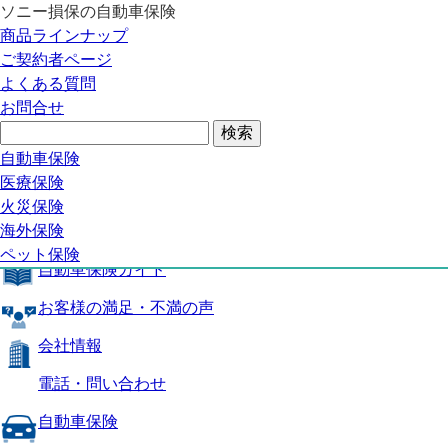
ソニー損保の自動車保険
自動車保険トップ
商品ラインナップ
商品の特長
ご契約者ページ
補償内容
よくある質問
自動車保険ガイド
お問合せ
お客様の満足・不満の声
よくある質問
自動車保険トップ
自動車保険
医療保険
商品の特長
火災保険
海外保険
補償内容
ペット保険
自動車保険ガイド
お客様の満足・不満の声
会社情報
電話・問い合わせ
自動車保険