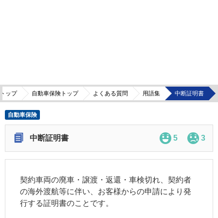
トップ
自動車保険トップ
よくある質問
用語集
中断証明書
自動車保険
中断証明書
5
3
契約車両
の廃車・譲渡・返還・車検切れ、契約者
の海外渡航等に伴い、お客様からの申請により発
行する証明書のことです。