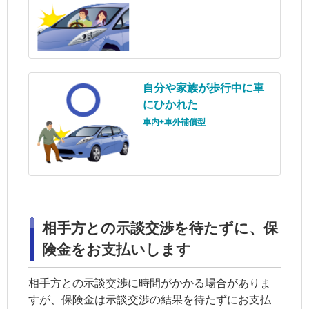
自分や
家族
が歩行中に車
にひかれた
車内+車外補償型
相手方との
示談
交渉を待たずに、保
険金をお支払いします
相手方との
示談
交渉に時間がかかる場合がありま
すが、保険金は
示談
交渉の結果を待たずにお支払