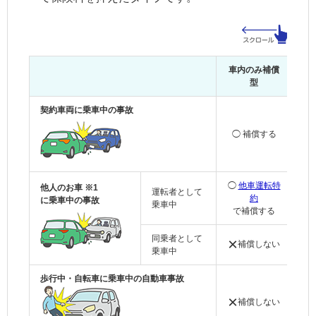
車内のみ補償
車
型
契約車両に乗車中の事故
◯ 補償する
◯
◯
他車運転特
◯
他人のお車 ※1
運転者として
約
に乗車中の事故
乗車中
で補償する
同乗者として
×
補償しない
◯
乗車中
歩行中・自転車に乗車中の自動車事故
×
補償しない
◯