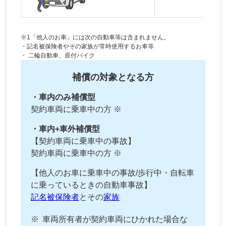
※1「他人のお車」には次の自動車等は含まれません。
・
記名被保険者
やその
家族
が常時使用するお車等
・ 二輪自動車、原付バイク
補償の対象となる方
・車内のみ補償型
契約車両
に乗車中の方 ※
・車内+車外補償型
【
契約車両
に乗車中の事故】
契約車両
に乗車中の方 ※
【他人のお車に乗車中の事故/歩行中・自転車
に乗っているときの自動車事故】
記名被保険者
とその
家族
※
車両所有者
が
契約車両
にひかれた場合な