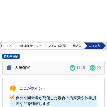
保トップ
自動車保険トップ
よくある質問
用語集
人身傷害
自動車保険
人身傷害
1116
90
ここがポイント
自分や同乗者が死傷した場合の治療費や休業損
害などを補償します。