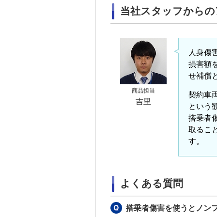
当社スタッフからの
人身傷
損害額
せ補償
商品担当
契約車
吉里
という
搭乗者
取るこ
す。
よくある質問
搭乗者傷害を使うとノン