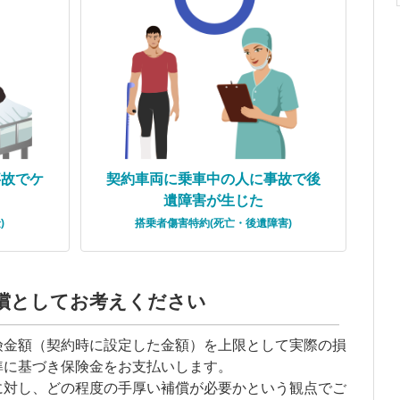
事故でケ
契約車両
に乗車中の人に事故で
後
遺障害
が生じた
)
搭乗者傷害特約(死亡・
後遺障害
)
償としてお考えください
険金額（契約時に設定した金額）を上限として実際の損
準に基づき保険金をお支払いします。
に対し、どの程度の手厚い補償が必要かという観点でご