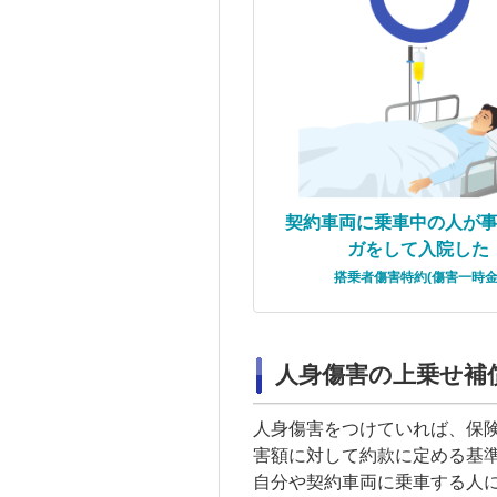
契約車両
に乗車中の人が
ガをして入院した
搭乗者傷害特約(傷害一時金
人身傷害
の上乗せ補
人身傷害
をつけていれば、保
害額に対して約款に定める基
自分や
契約車両
に乗車する人