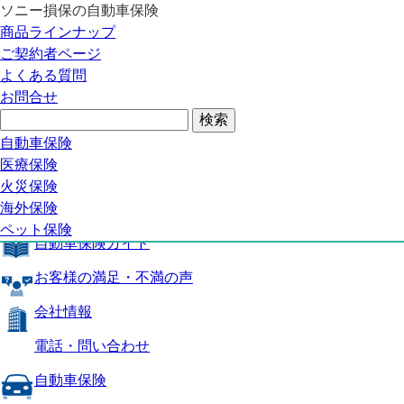
ソニー損保の自動車保険
自動車保険トップ
商品ラインナップ
商品の特長
ご契約者ページ
補償内容
よくある質問
自動車保険ガイド
お問合せ
お客様の満足・不満の声
よくある質問
自動車保険トップ
自動車保険
医療保険
商品の特長
火災保険
海外保険
補償内容
ペット保険
自動車保険ガイド
お客様の満足・不満の声
会社情報
電話・問い合わせ
自動車保険