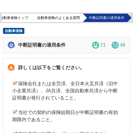
自動車保険トップ
自動車保険のよくある質問
中断証明書の適用条件
自動車保険
中断証明書の適用条件
71
48
詳しくは以下をご覧ください。
保険会社または全労済、全日本火災共済（旧中
小企業共済）、JA共済、全国自動車共済から中断
証明書が発行されていること。
当社での契約の保険始期日が
中断証明書
の有効
期限内であること。