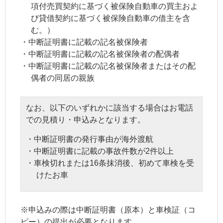
項付売買契約に基づく被保険自動車の買主およ
び貸借契約に基づく被保険自動車の借主を含
む。）
・
中断証明書
に記載の
記名被保険者
・
中断証明書
に記載の
記名被保険者
の配偶者
・
中断証明書
に記載の
記名被保険者
またはその配
偶者の
同居の親族
なお、以下のいずれかに該当する場合はお電話
での見積り・申込みとなります。
・
中断証明書
の発行事由が海外渡航
・
中断証明書
に記載の事故件数が2件以上
・車検切れまたは16条抹消後、初めて車検を受
けたお車
※申込みの際は
中断証明書
（原本）と車検証（コ
ピー）の提出が必要となります。