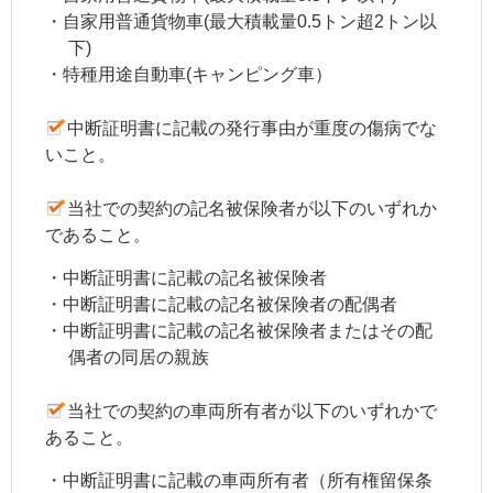
・自家用普通貨物車(最大積載量0.5トン超2トン以
下)
・特種用途自動車(キャンピング車）
中断証明書に記載の発行事由が重度の傷病でな
いこと。
当社での契約の記名被保険者が以下のいずれか
であること。
・
中断証明書
に
記載の
記名被保険者
・
中断証明書
に記載の
記名被保険者
の配偶者
・
中断証明書
に記載の
記名被保険者
またはその配
偶者の同居の親族
当社での契約の車両所有者が以下のいずれかで
あること。
・
中断証明書
に記載の
車両所有者
（所有権留保条