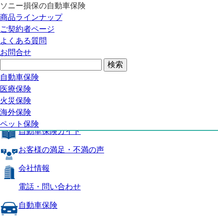
ソニー損保の自動車保険
自動車保険トップ
商品ラインナップ
商品の特長
ご契約者ページ
補償内容
よくある質問
自動車保険ガイド
お問合せ
お客様の満足・不満の声
よくある質問
自動車保険トップ
自動車保険
医療保険
商品の特長
火災保険
海外保険
補償内容
ペット保険
自動車保険ガイド
お客様の満足・不満の声
会社情報
電話・問い合わせ
自動車保険