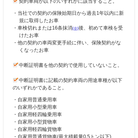
契約車両が以下のいずれかに該当すること。
・当社での契約の保険始期日から過去1年以内に新
規に取得したお車
・車検切れまたは
16条抹消
後、初めて車検を受
(※)
けたお車
・他の契約の車両変更手続に伴い、保険契約がな
くなったお車
中断証明書
を他の契約で使用していないこと。
中断証明書
に記載の
契約車両
の用途車種が以下
のいずれかであること。
・自家用普通乗用車
・自家用小型乗用車
・自家用軽四輪乗用車
・自家用小型貨物車
・自家用軽四輪貨物車
・自家用普通貨物車(最大積載量0.5トン以下)