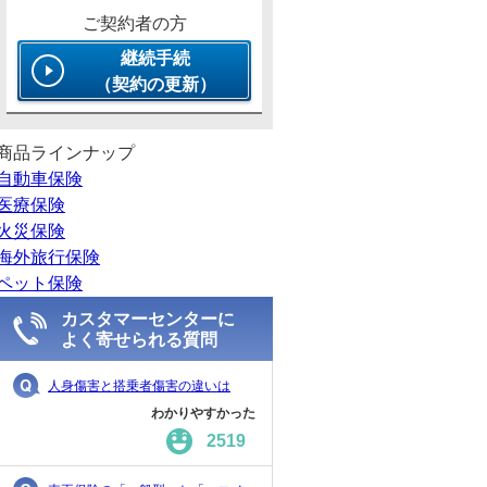
ご契約者の方
継続手続
（契約の更新）
商品ラインナップ
自動車保険
医療保険
火災保険
海外旅行保険
ペット保険
カスタマーセンターに
よく寄せられる質問
人身傷害と搭乗者傷害の違いは
わかりやすかった
2519