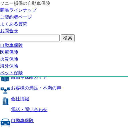
ソニー損保の自動車保険
自動車保険トップ
商品ラインナップ
商品の特長
ご契約者ページ
補償内容
よくある質問
自動車保険ガイド
お問合せ
お客様の満足・不満の声
よくある質問
自動車保険トップ
自動車保険
医療保険
商品の特長
火災保険
海外保険
補償内容
ペット保険
自動車保険ガイド
お客様の満足・不満の声
会社情報
電話・問い合わせ
自動車保険